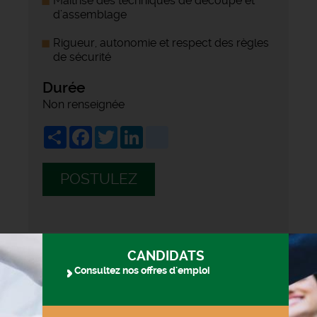
Maîtrise des techniques de découpe et
d’assemblage
Rigueur, autonomie et respect des règles
de sécurité
Durée
Non renseignée
Share
Facebook
Twitter
LinkedIn
viadeo
POSTULEZ
CANDIDATS
Consultez nos offres d'emploi