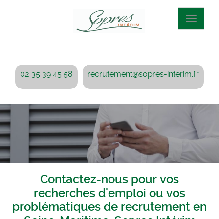
Aller
au
Toggle
contenu
navigat
principal
02 35 39 45 58
recrutement@sopres-interim.fr
Contactez-nous pour vos
recherches d'emploi ou vos
problématiques de recrutement en