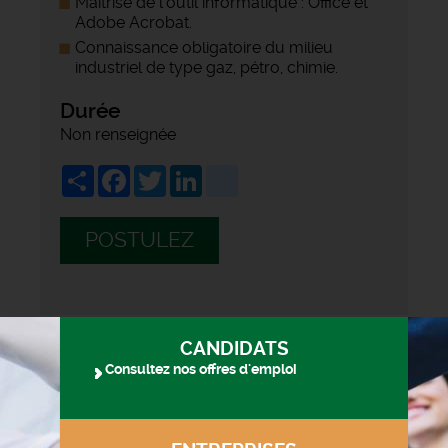
Maîtrise de l'outil informatique : Office et
Adobe Acrobat.
Connaissance obligatoire du milieu
industriel de type gaz, pétro, chimie.
Durée
Non renseignée
Share
Facebook
Twitter
LinkedIn
viadeo
POSTULEZ
CANDIDATS
Consultez nos offres d'emploi