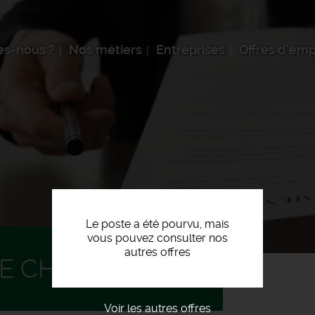
s-nous ?
Nos métiers
Entreprises
Offres d'emp
Le poste a été pourvu, mais
vous pouvez consulter nos
autres offres
E CHANTIER F/H
Voir les autres offres