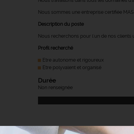
Nous travaillons dans tous les domaines d'a
Nous sommes une entreprise certifiée MASE
Description du poste
Nous recherchons pour l'un de nos clients 
Profil recherché
Etre autonome et rigoureux
Etre polyvalent et organisé
Durée
Non renseignée