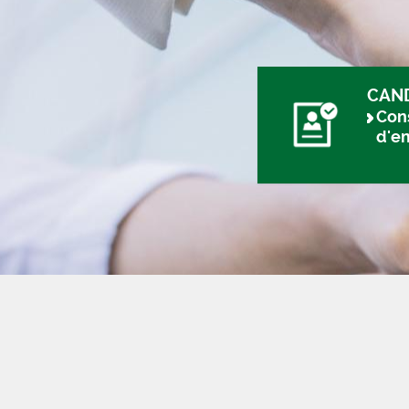
CAN
Cons
d'e