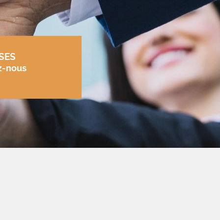
SES
z-nous