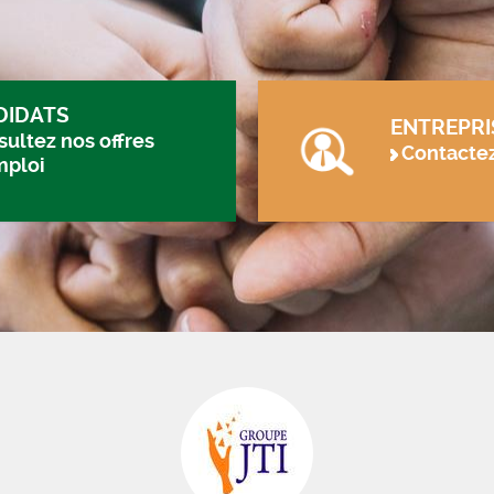
DIDATS
ENTREPRI
ultez nos offres
Contacte
mploi