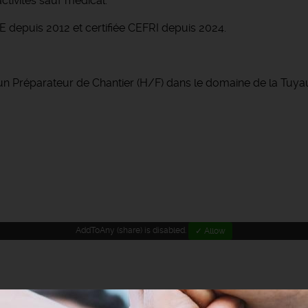
ctivités sauf médical.
 depuis 2012 et certifiée CEFRI depuis 2024.
un Préparateur de Chantier (H/F) dans le domaine de la Tuyau
AddToAny (share) is disabled.
✓ Allow