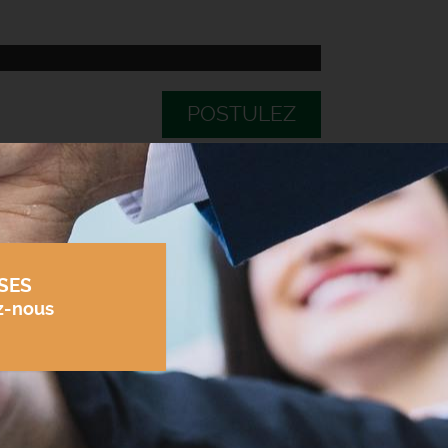
POSTULEZ
SES
z-nous