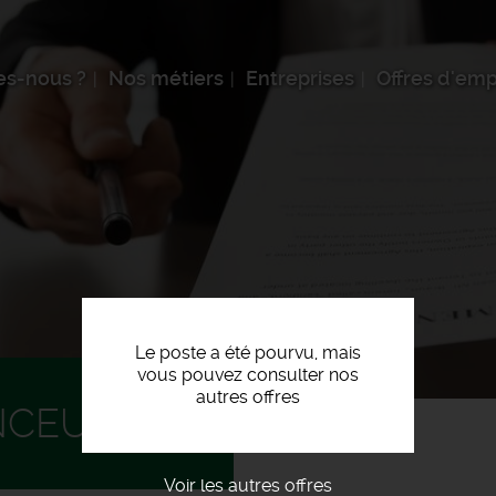
s-nous ?
Nos métiers
Entreprises
Offres d'emp
Le poste a été pourvu, mais
vous pouvez consulter nos
autres offres
NCEUR F/H
Voir les autres offres