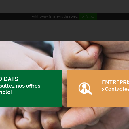
AddToAny (share) is disabled.
✓ Allow
DIDATS
ENTREPRI
ultez nos offres
Contacte
mploi