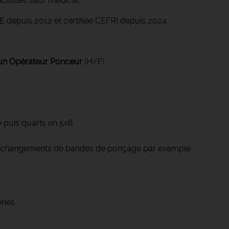
ctivités sauf médical.
 depuis 2012 et certifiée CEFRI depuis 2024.
un Opérateur Ponceur
(H/F).
 puis quarts en 5x8
ur changements de bandes de ponçage par exemple
hines