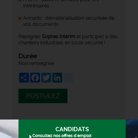
intérimaires
Armado : dématérialisation sécurisée de
vos documents
Rejoignez
Sopres Intérim
et participez à des
chantiers industriels en toute sécurité !
Durée
Non renseignée
Share
Facebook
Twitter
LinkedIn
viadeo
POSTULEZ
CANDIDATS
Consultez nos offres d'emploi