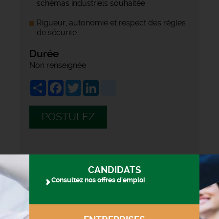
schémas industriels souhaitée
Rigueur, autonomie et respect des règles
de sécurité
Durée
Non renseignée
Share
Facebook
Twitter
LinkedIn
viadeo
POSTULEZ
CANDIDATS
Consultez nos offres d'emploi